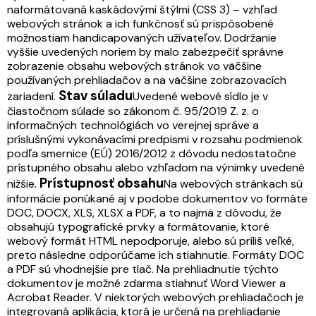
naformátovaná kaskádovými štýlmi (CSS 3) – vzhľad
webových stránok a ich funkčnosť sú prispôsobené
možnostiam handicapovaných užívateľov. Dodržanie
vyššie uvedených noriem by malo zabezpečiť správne
zobrazenie obsahu webových stránok vo väčšine
používaných prehliadačov a na väčšine zobrazovacích
Stav súladu
zariadení.
Uvedené webové sídlo je v
čiastočnom súlade so zákonom č. 95/2019 Z. z. o
informačných technológiách vo verejnej správe a
príslušnými vykonávacími predpismi v rozsahu podmienok
podľa smernice (EÚ) 2016/2012 z dôvodu nedostatočne
prístupného obsahu alebo vzhľadom na výnimky uvedené
Prístupnosť obsahu
nižšie.
Na webových stránkach sú
informácie ponúkané aj v podobe dokumentov vo formáte
DOC, DOCX, XLS, XLSX a PDF, a to najmä z dôvodu, že
obsahujú typografické prvky a formátovanie, ktoré
webový formát HTML nepodporuje, alebo sú príliš veľké,
preto následne odporúčame ich stiahnutie. Formáty DOC
a PDF sú vhodnejšie pre tlač. Na prehliadnutie týchto
dokumentov je možné zdarma stiahnuť Word Viewer a
Acrobat Reader. V niektorých webových prehliadačoch je
integrovaná aplikácia, ktorá je určená na prehliadanie