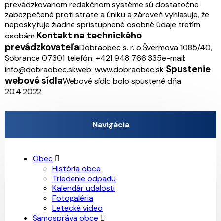
prevádzkovanom redakčnom systéme sú dostatočne
zabezpečené proti strate a úniku a zároveň vyhlasuje, že
neposkytuje žiadne sprístupnené osobné údaje tretím
Kontakt na technického
osobám
prevádzkovateľa
Dobraobec s. r. o.
Švermova 1085/40,
Sobrance 07301
telefón: +421 948 766 335
e-mail:
Spustenie
info@dobraobec.sk
web: www.dobraobec.sk
webové sídla
Webové sídlo bolo spustené dňa
20.4.2022
Navigácia
Obec
História obce
Triedenie odpadu
Kalendár udalosti
Fotogaléria
Letecké video
Samospráva obce