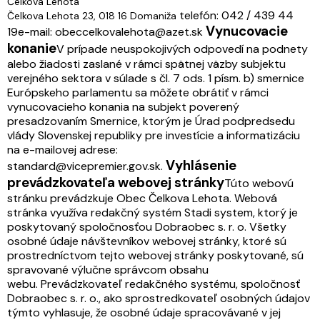
Čelkova Lehota
telefón: 042 / 439 44
Čelkova Lehota 23, 018 16 Domaniža
Vynucovacie
19
e-mail: obeccelkovalehota@azet.sk
konanie
V prípade neuspokojivých odpovedí na podnety
alebo žiadosti zaslané v rámci spätnej väzby subjektu
verejného sektora v súlade s čl. 7 ods. 1 písm. b) smernice
Európskeho parlamentu sa môžete obrátiť v rámci
vynucovacieho konania na subjekt poverený
presadzovaním Smernice, ktorým je Úrad podpredsedu
vlády Slovenskej republiky pre investície a informatizáciu
na e-mailovej adrese:
Vyhlásenie
standard@vicepremier.gov.sk.
prevádzkovateľa webovej stránky
Túto webovú
stránku prevádzkuje Obec Čelkova Lehota. Webová
stránka využíva redakčný systém Stadi system, ktorý je
poskytovaný spoločnosťou Dobraobec s. r. o.
Všetky
osobné údaje návštevníkov webovej stránky, ktoré sú
prostredníctvom tejto webovej stránky poskytované, sú
spravované výlučne správcom obsahu
webu.
Prevádzkovateľ redakčného systému, spoločnosť
Dobraobec s. r. o., ako sprostredkovateľ osobných údajov
týmto vyhlasuje, že osobné údaje spracovávané v jej