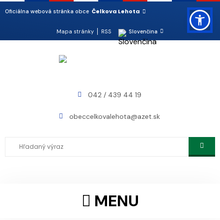
Čelkova Lehota
Oficiálna webová stránka obce
Mapa stránky
RSS
Slovenčina
042 / 439 44 19
obeccelkovalehota@azet.sk
MENU