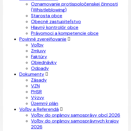
Oznamovanie protispoločenskej činnosti
(Whistleblowing)
Starosta obce
Obecné zastupiteľstvo
Hlavný kontrolór obce
Právomoci a kompetencie obce
Povinné zverejňovanie
Voľby
Zmluvy
Faktúry
Objednávky
Odpady
Dokumenty
Zásady
VZN
PHSR
Výzvy
Územný plán
Voľby a Referendá
Voľby do orgánov samosprávy obcí 2026
Voľby do orgánov samosprávnych krajov
2026