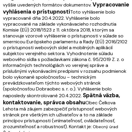
Vypracovanie
vyššie uvedených formátov dokumentov.
vyhlásenia o prístupnosti
Toto vyhlásenie bolo
vypracované dňa 20.4.2022.
Vyhlásenie bolo
vypracované na základe vykonávacieho rozhodnutia
Komisie (EÚ) 2018/1523 z 11. októbra 2018, ktorým sa
stanovuje vzorové vyhlásenie o prístupnosti v súlade so
smernicou Európskeho parlamentu a Rady (EÚ) 2016/2102
o prístupnosti webových sídel a mobilných aplikácií
subjektov verejného sektora.
Vyhodnotenie súladu
webového sídla s požiadavkami zákona č. 95/2019 Z. z. o
informačných technológiách vo verejnej správe a
príslušnými vykonávacími predpismi v rozsahu podmienok
bolo vykonané spoločnosťou – technickým
prevádzkovateľom týchto webových stránok
(spoločnosťou Dobraobec s. r. o.).
Vyhlásenie bolo
Spätná väzba,
naposledy skontrolované 20.4.2022.
kontaktovanie, správca obsahu
Obec Čelkova
Lehota má záujem zabezpečiť prístupnosť webových
stránok pre všetkým ich užívateľov a to na základe
princípov prístupnosti (vnímateľnosť, ovládateľnosť,
zrozumiteľnosť a robustnosť). Kontakt je:
Obecný úrad